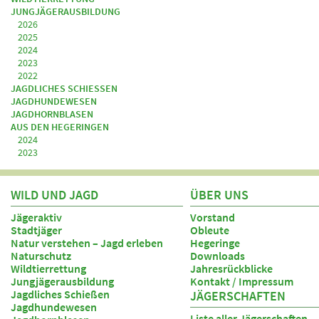
JUNGJÄGERAUSBILDUNG
2026
2025
2024
2023
2022
JAGDLICHES SCHIESSEN
JAGDHUNDEWESEN
JAGDHORNBLASEN
AUS DEN HEGERINGEN
2024
2023
WILD UND JAGD
ÜBER UNS
Jägeraktiv
Vorstand
Stadtjäger
Obleute
Natur verstehen – Jagd erleben
Hegeringe
Naturschutz
Downloads
Wildtierrettung
Jahresrückblicke
Jungjägerausbildung
Kontakt / Impressum
Jagdliches Schießen
JÄGERSCHAFTEN
Jagdhundewesen
Liste aller Jägerschaften