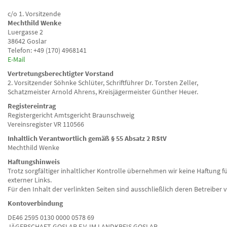
c/o 1. Vorsitzende
Mechthild Wenke
Luergasse 2
38642 Goslar
Telefon: +49 (170) 4968141
E-Mail
Vertretungsberechtigter Vorstand
2. Vorsitzender Söhnke Schlüter, Schriftführer Dr. Torsten Zeller,
Schatzmeister Arnold Ahrens, Kreisjägermeister Günther Heuer.
Registereintrag
Registergericht Amtsgericht Braunschweig
Vereinsregister VR 110566
Inhaltlich Verantwortlich gemäß § 55 Absatz 2 RStV
Mechthild Wenke
Haftungshinweis
Trotz sorgfältiger inhaltlicher Kontrolle übernehmen wir keine Haftung fü
externer Links.
Für den Inhalt der verlinkten Seiten sind ausschließlich deren Betreiber 
Kontoverbindung
DE46 2595 0130 0000 0578 69
JÄGERSCHAFT GOSLAR E.V. IM LANDKREIS GOSLAR