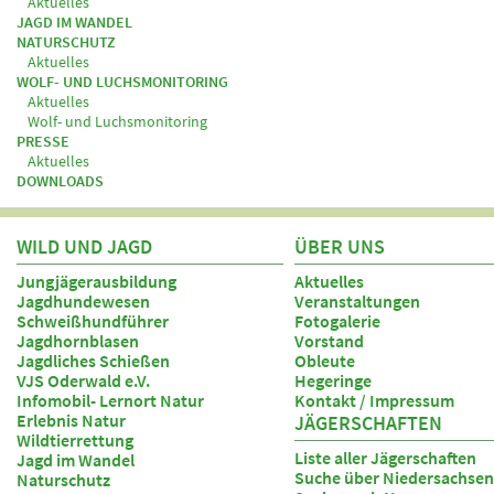
Aktuelles
JAGD IM WANDEL
NATURSCHUTZ
Aktuelles
WOLF- UND LUCHSMONITORING
Aktuelles
Wolf- und Luchsmonitoring
PRESSE
Aktuelles
DOWNLOADS
WILD UND JAGD
ÜBER UNS
Jungjägerausbildung
Aktuelles
Jagdhundewesen
Veranstaltungen
Schweißhundführer
Fotogalerie
Jagdhornblasen
Vorstand
Jagdliches Schießen
Obleute
VJS Oderwald e.V.
Hegeringe
Infomobil- Lernort Natur
Kontakt / Impressum
Erlebnis Natur
JÄGERSCHAFTEN
Wildtierrettung
Liste aller Jägerschaften
Jagd im Wandel
Suche über Niedersachsen
Naturschutz