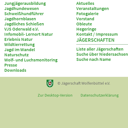
Jungjägerausbildung
Aktuelles
Jagdhundewesen
Veranstaltungen
Schweißhundführer
Fotogalerie
Jagdhornblasen
Vorstand
Jagdliches Schießen
Obleute
VJS Oderwald e.V.
Hegeringe
Infomobil- Lernort Natur
Kontakt / Impressum
Erlebnis Natur
JÄGERSCHAFTEN
Wildtierrettung
Liste aller Jägerschaften
Jagd im Wandel
Suche über Niedersachsen
Naturschutz
Suche nach Name
Wolf- und Luchsmonitoring
Presse
Downloads
© Jägerschaft Wolfenbüttel e.V.
Zur Desktop-Version
Datenschutzerklärung