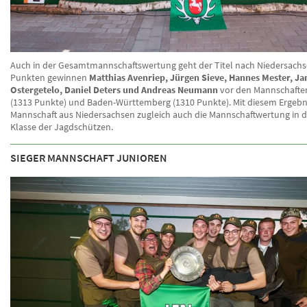
Auch in der Gesamtmannschaftswertung geht der Titel nach Niedersachse
Punkten gewinnen
Matthias Avenriep, Jürgen Sieve, Hannes Mester, Ja
Ostergetelo, Daniel Deters und Andreas Neumann
vor den Mannschafte
(1313 Punkte) und Baden-Württemberg (1310 Punkte). Mit diesem Ergebn
Mannschaft aus Niedersachsen zugleich auch die Mannschaftwertung in d
Klasse der Jagdschützen.
SIEGER MANNSCHAFT JUNIOREN