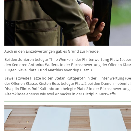
Auch in den Einzelwertungen gab es Grund zur Freude:
Bei den Junioren belegte Thilo Wenke in der Flintenwertung Platz 1, ebe
den Senioren Antonius Wulfers. In der Büchsenwertung der Offenen Klas
Jürgen Sieve Platz 1 und Matthias Avenriep Platz 3.
Jeweils zweite Plätze holten Stefan Rüttgeroth in der Flintenwertung (G
der Offenen Klasse. Kirsten Buss belegte Platz 2 bei den Damen – ebenfall
Disziplin Flinte. Rolf Kaltenbrunn belegte Platz 2 in der Büchsenwertung
Altersklasse ebenso wie Axel Annacker in der Disziplin Kurzwaffe.