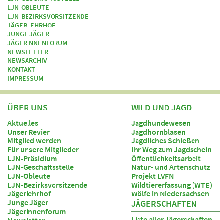
LJN-OBLEUTE
LJN-BEZIRKSVORSITZENDE
JÄGERLEHRHOF
JUNGE JÄGER
JÄGERINNENFORUM
NEWSLETTER
NEWSARCHIV
KONTAKT
IMPRESSUM
ÜBER UNS
WILD UND JAGD
Aktuelles
Jagdhundewesen
Unser Revier
Jagdhornblasen
Mitglied werden
Jagdliches Schießen
Für unsere Mitglieder
Ihr Weg zum Jagdschein
LJN-Präsidium
Öffentlichkeitsarbeit
LJN-Geschäftsstelle
Natur- und Artenschutz
LJN-Obleute
Projekt LVFN
LJN-Bezirksvorsitzende
Wildtiererfassung (WTE)
Jägerlehrhof
Wölfe in Niedersachsen
Junge Jäger
JÄGERSCHAFTEN
Jägerinnenforum
Liste aller Jägerschaften