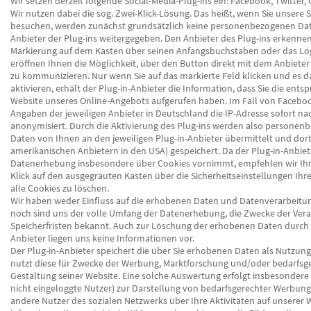
Wir setzen derzeit folgende Social-Media-Plug-ins ein: Facebook, Twitter,
Wir nutzen dabei die sog. Zwei-Klick-Lösung. Das heißt, wenn Sie unsere S
besuchen, werden zunächst grundsätzlich keine personenbezogenen Dat
Anbieter der Plug-ins weitergegeben. Den Anbieter des Plug-ins erkennen
Markierung auf dem Kasten über seinen Anfangsbuchstaben oder das Log
eröffnen Ihnen die Möglichkeit, über den Button direkt mit dem Anbieter
zu kommunizieren. Nur wenn Sie auf das markierte Feld klicken und es 
aktivieren, erhält der Plug-in-Anbieter die Information, dass Sie die ent
Website unseres Online-Angebots aufgerufen haben. Im Fall von Facebo
Angaben der jeweiligen Anbieter in Deutschland die IP-Adresse sofort n
anonymisiert. Durch die Aktivierung des Plug-ins werden also personen
Daten von Ihnen an den jeweiligen Plug-in-Anbieter übermittelt und dort
amerikanischen Anbietern in den USA) gespeichert. Da der Plug-in-Anbiet
Datenerhebung insbesondere über Cookies vornimmt, empfehlen wir Ih
Klick auf den ausgegrauten Kasten über die Sicherheitseinstellungen Ihr
alle Cookies zu löschen.
Wir haben weder Einfluss auf die erhobenen Daten und Datenverarbeitu
noch sind uns der volle Umfang der Datenerhebung, die Zwecke der Vera
Speicherfristen bekannt. Auch zur Löschung der erhobenen Daten durch 
Anbieter liegen uns keine Informationen vor.
Der Plug-in-Anbieter speichert die über Sie erhobenen Daten als Nutzung
nutzt diese für Zwecke der Werbung, Marktforschung und/oder bedarfsg
Gestaltung seiner Website. Eine solche Auswertung erfolgt insbesondere 
nicht eingeloggte Nutzer) zur Darstellung von bedarfsgerechter Werbun
andere Nutzer des sozialen Netzwerks über Ihre Aktivitäten auf unserer 