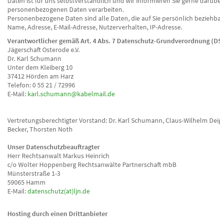
Daten ist für uns selbstverständlich und wir informieren Sie gerne darüber
personenbezogenen Daten verarbeiten.
Personenbezogene Daten sind alle Daten, die auf Sie persönlich beziehbar
Name, Adresse, E-Mail-Adresse, Nutzerverhalten, IP-Adresse.
Verantwortlicher gemäß Art. 4 Abs. 7 Datenschutz-Grundverordnung (
Jägerschaft Osterode e.V.
Dr. Karl Schumann
Unter dem Kleiberg 10
37412 Hörden am Harz
Telefon: 0 55 21 / 72996
E-Mail:
karl.schumann@kabelmail.de
Vertretungsberechtigter Vorstand: Dr. Karl Schumann, Claus-Wilhelm Dei
Becker, Thorsten Noth
Unser Datenschutzbeauftragter
Herr Rechtsanwalt Markus Heinrich
c/o Wolter Hoppenberg Rechtsanwälte Partnerschaft mbB
Münsterstraße 1-3
59065 Hamm
E-Mail:
datenschutz(at)ljn.de
Hosting durch einen Drittanbieter