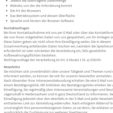
Jeweils die übertragene Datenmenge
Website, von der die Anforderung kommt
Die Art des Browsers
Das Betriebssystem und dessen Oberfläche
Sprache und Version der Browser-Software
Kontaktanfragen
Bei Ihrer Kontaktaufnahme mit uns per E-Mail oder über das Kontaktfo
die von Ihnen mitgeteilten Daten von uns gespeichert, um Ihr Anliegen z
Diese Daten geben wir nicht ohne Ihre Einwilligung weiter. Die in diesem
Zusammenhang anfallenden Daten löschen wir, nachdem die Speicherun
erforderlich ist oder schränken die Verarbeitung ein, falls gesetzliche
Aufbewahrungspflichten bestehen.
Rechtsgrundlage der Verarbeitung ist Art. 6 Absatz 1 lit. a) DSGVO.
Newsletter
Sie möchten sich unverbindlich über unsere Tätigkeit und Themen rund
informiert werden, so können Sie sich für unseren Newsletter anmelden.
Nach Absenden Ihrer Interessensbekundung erhalten Sie eine E-Mail von
einem Bestätigungslink. Mit Anklicken des Bestätigungslinks erteilen Sie 
Einwilligung, Sie regelmäßig über interessante Veranstaltungen und Neui
Jägerschaft in Niedersachsen und in ganz Deutschland zu informieren. Si
Einwilligung jederzeit über den ebenfalls in der E-Mail und jeder Newsle
enthaltenen Link zur Abmeldung widerrufen. Nach erfolgtem Widerruf lö
unverzüglich Ihre personenbezogenen Daten, es sei denn, Sie erklären u
ausdrücklich die Zustimmung zur weiteren Speicherung.