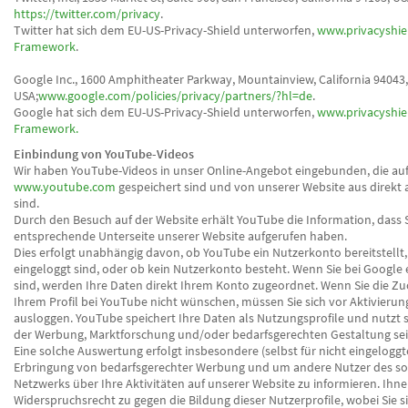
https://twitter.com/privacy
.
Twitter hat sich dem EU-US-Privacy-Shield unterworfen,
www.privacyshie
Framework
.
Google Inc., 1600 Amphitheater Parkway, Mountainview, California 94043,
USA;
www.google.com/policies/privacy/partners/?hl=de
.
Google hat sich dem EU-US-Privacy-Shield unterworfen,
www.privacyshie
Framework.
Einbindung von YouTube-Videos
Wir haben YouTube-Videos in unser Online-Angebot eingebunden, die au
www.youtube.com
gespeichert sind und von unserer Website aus direkt 
sind.
Durch den Besuch auf der Website erhält YouTube die Information, dass S
entsprechende Unterseite unserer Website aufgerufen haben.
Dies erfolgt unabhängig davon, ob YouTube ein Nutzerkonto bereitstellt,
eingeloggt sind, oder ob kein Nutzerkonto besteht. Wenn Sie bei Google 
sind, werden Ihre Daten direkt Ihrem Konto zugeordnet. Wenn Sie die Z
Ihrem Profil bei YouTube nicht wünschen, müssen Sie sich vor Aktivierun
ausloggen. YouTube speichert Ihre Daten als Nutzungsprofile und nutzt s
der Werbung, Marktforschung und/oder bedarfsgerechten Gestaltung sei
Eine solche Auswertung erfolgt insbesondere (selbst für nicht eingeloggt
Erbringung von bedarfsgerechter Werbung und um andere Nutzer des so
Netzwerks über Ihre Aktivitäten auf unserer Website zu informieren. Ihne
Widerspruchsrecht zu gegen die Bildung dieser Nutzerprofile, wobei Sie s