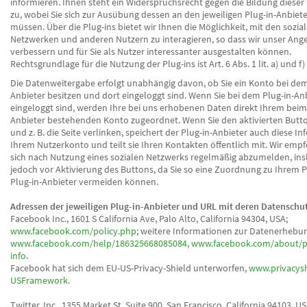
informieren. Ihnen steht ein Widerspruchsrecht gegen die Bildung dieser 
zu, wobei Sie sich zur Ausübung dessen an den jeweiligen Plug-in-Anbie
müssen. Über die Plug-ins bietet wir Ihnen die Möglichkeit, mit den sozia
Netzwerken und anderen Nutzern zu interagieren, so dass wir unser Ang
verbessern und für Sie als Nutzer interessanter ausgestalten können.
Rechtsgrundlage für die Nutzung der Plug-ins ist Art. 6 Abs. 1 lit. a) und f
Die Datenweitergabe erfolgt unabhängig davon, ob Sie ein Konto bei dem
Anbieter besitzen und dort eingeloggt sind. Wenn Sie bei dem Plug-in-An
eingeloggt sind, werden Ihre bei uns erhobenen Daten direkt Ihrem beim
Anbieter bestehenden Konto zugeordnet. Wenn Sie den aktivierten Butt
und z. B. die Seite verlinken, speichert der Plug-in-Anbieter auch diese In
Ihrem Nutzerkonto und teilt sie Ihren Kontakten öffentlich mit. Wir emp
sich nach Nutzung eines sozialen Netzwerks regelmäßig abzumelden, in
jedoch vor Aktivierung des Buttons, da Sie so eine Zuordnung zu Ihrem P
Plug-in-Anbieter vermeiden können.
Adressen der jeweiligen Plug-in-Anbieter und URL mit deren Datenschu
Facebook Inc., 1601 S California Ave, Palo Alto, California 94304, USA;
www.facebook.com/policy.php
; weitere Informationen zur Datenerhebu
www.facebook.com/help/186325668085084
,
www.facebook.com/about/pr
info
.
Facebook hat sich dem EU-US-Privacy-Shield unterworfen,
www.privacysh
USFramework
.
Twitter, Inc., 1355 Market St, Suite 900, San Francisco, California 94103, US