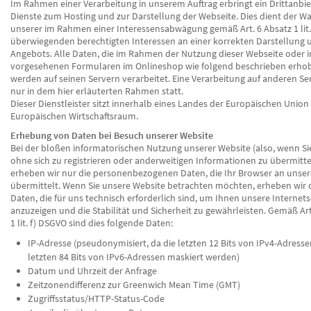
Im Rahmen einer Verarbeitung in unserem Auftrag erbringt ein Drittanbiet
Dienste zum Hosting und zur Darstellung der Webseite. Dies dient der W
unserer im Rahmen einer Interessensabwägung gemäß Art. 6 Absatz 1 lit
überwiegenden berechtigten Interessen an einer korrekten Darstellung 
Angebots. Alle Daten, die im Rahmen der Nutzung dieser Webseite oder i
vorgesehenen Formularen im Onlineshop wie folgend beschrieben erho
werden auf seinen Servern verarbeitet. Eine Verarbeitung auf anderen Se
nur in dem hier erläuterten Rahmen statt.
Dieser Dienstleister sitzt innerhalb eines Landes der Europäischen Union
Europäischen Wirtschaftsraum.
Erhebung von Daten bei Besuch unserer Website
Bei der bloßen informatorischen Nutzung unserer Website (also, wenn Si
ohne sich zu registrieren oder anderweitigen Informationen zu übermitt
erheben wir nur die personenbezogenen Daten, die Ihr Browser an unser
übermittelt. Wenn Sie unsere Website betrachten möchten, erheben wir 
Daten, die für uns technisch erforderlich sind, um Ihnen unsere Internets
anzuzeigen und die Stabilität und Sicherheit zu gewährleisten. Gemäß Art.
1 lit. f) DSGVO sind dies folgende Daten:
IP-Adresse (pseudonymisiert, da die letzten 12 Bits von IPv4-Adresse
letzten 84 Bits von IPv6-Adressen maskiert werden)
Datum und Uhrzeit der Anfrage
Zeitzonendifferenz zur Greenwich Mean Time (GMT)
Zugriffsstatus/HTTP-Status-Code