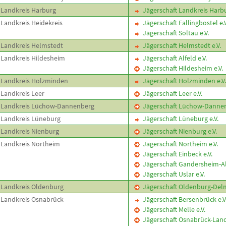
Landkreis Harburg
Jägerschaft Landkreis Harbu
Landkreis Heidekreis
Jägerschaft Fallingbostel e.V
Jägerschaft Soltau e.V.
Landkreis Helmstedt
Jägerschaft Helmstedt e.V.
Landkreis Hildesheim
Jägerschaft Alfeld e.V.
Jägerschaft Hildesheim e.V.
Landkreis Holzminden
Jägerschaft Holzminden e.V.
Landkreis Leer
Jägerschaft Leer e.V.
Landkreis Lüchow-Dannenberg
Jägerschaft Lüchow-Dannenb
Landkreis Lüneburg
Jägerschaft Lüneburg e.V.
Landkreis Nienburg
Jägerschaft Nienburg e.V.
Landkreis Northeim
Jägerschaft Northeim e.V.
Jägerschaft Einbeck e.V.
Jägerschaft Gandersheim-Alt
Jägerschaft Uslar e.V.
Landkreis Oldenburg
Jägerschaft Oldenburg-Delm
Landkreis Osnabrück
Jägerschaft Bersenbrück e.V
Jägerschaft Melle e.V.
Jägerschaft Osnabrück-Land 