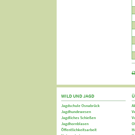
WILD UND JAGD
Ü
Jagdschule Osnabrück
A
Jagdhundewesen
V
Jagdliches Schießen
V
Jagdhornblasen
O
Öffentlichkeitsarbeit
H