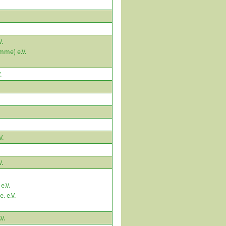
.
me) e.V.
.
V.
.
e.V.
. e.V.
V.