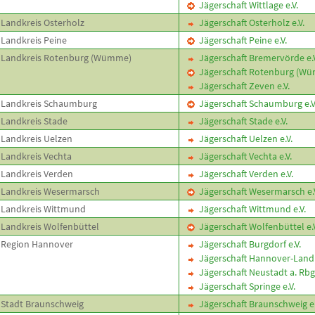
Jägerschaft Wittlage e.V.
Landkreis Osterholz
Jägerschaft Osterholz e.V.
Landkreis Peine
Jägerschaft Peine e.V.
Landkreis Rotenburg (Wümme)
Jägerschaft Bremervörde e.V
Jägerschaft Rotenburg (Wüm
Jägerschaft Zeven e.V.
Landkreis Schaumburg
Jägerschaft Schaumburg e.V
Landkreis Stade
Jägerschaft Stade e.V.
Landkreis Uelzen
Jägerschaft Uelzen e.V.
Landkreis Vechta
Jägerschaft Vechta e.V.
Landkreis Verden
Jägerschaft Verden e.V.
Landkreis Wesermarsch
Jägerschaft Wesermarsch e.
Landkreis Wittmund
Jägerschaft Wittmund e.V.
Landkreis Wolfenbüttel
Jägerschaft Wolfenbüttel e.V
Region Hannover
Jägerschaft Burgdorf e.V.
Jägerschaft Hannover-Land 
Jägerschaft Neustadt a. Rbge
Jägerschaft Springe e.V.
Stadt Braunschweig
Jägerschaft Braunschweig e.