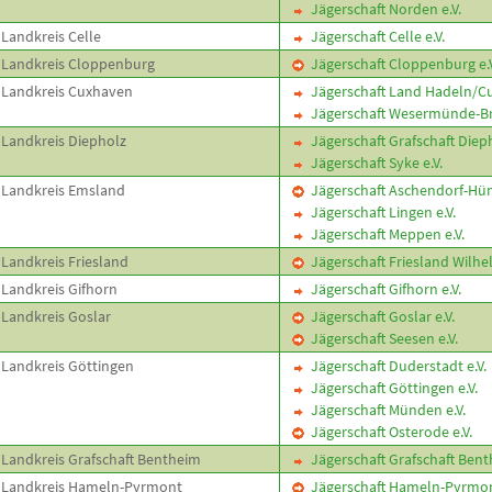
Jägerschaft Norden e.V.
Landkreis Celle
Jägerschaft Celle e.V.
Landkreis Cloppenburg
Jägerschaft Cloppenburg e.V
Landkreis Cuxhaven
Jägerschaft Land Hadeln/Cu
Jägerschaft Wesermünde-Br
Landkreis Diepholz
Jägerschaft Grafschaft Dieph
Jägerschaft Syke e.V.
Landkreis Emsland
Jägerschaft Aschendorf-Hüm
Jägerschaft Lingen e.V.
Jägerschaft Meppen e.V.
Landkreis Friesland
Jägerschaft Friesland Wilhe
Landkreis Gifhorn
Jägerschaft Gifhorn e.V.
Landkreis Goslar
Jägerschaft Goslar e.V.
Jägerschaft Seesen e.V.
Landkreis Göttingen
Jägerschaft Duderstadt e.V.
Jägerschaft Göttingen e.V.
Jägerschaft Münden e.V.
Jägerschaft Osterode e.V.
Landkreis Grafschaft Bentheim
Jägerschaft Grafschaft Benth
Landkreis Hameln-Pyrmont
Jägerschaft Hameln-Pyrmont