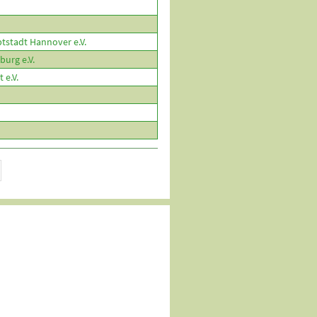
tstadt Hannover e.V.
burg e.V.
 e.V.