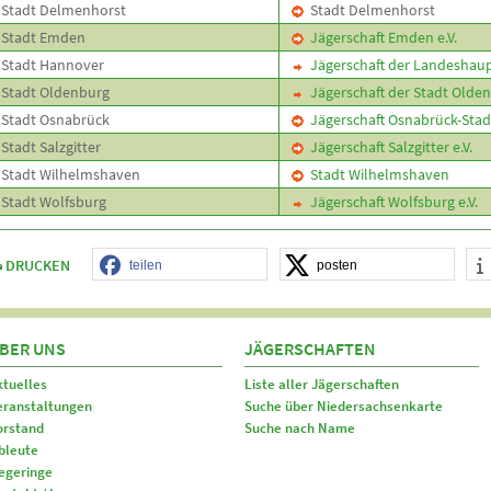
Stadt Delmenhorst
Stadt Delmenhorst
Stadt Emden
Jägerschaft Emden e.V.
Stadt Hannover
Jägerschaft der Landeshaup
Stadt Oldenburg
Jägerschaft der Stadt Olden
Stadt Osnabrück
Jägerschaft Osnabrück-Stadt
Stadt Salzgitter
Jägerschaft Salzgitter e.V.
Stadt Wilhelmshaven
Stadt Wilhelmshaven
Stadt Wolfsburg
Jägerschaft Wolfsburg e.V.
DRUCKEN
teilen
posten
BER UNS
JÄGERSCHAFTEN
ktuelles
Liste aller Jägerschaften
eranstaltungen
Suche über Niedersachsenkarte
orstand
Suche nach Name
bleute
egeringe