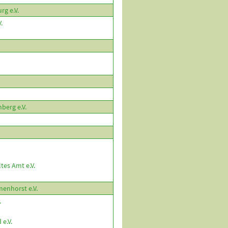
rg e.V.
.
erg e.V.
es Amt e.V.
enhorst e.V.
.
e.V.