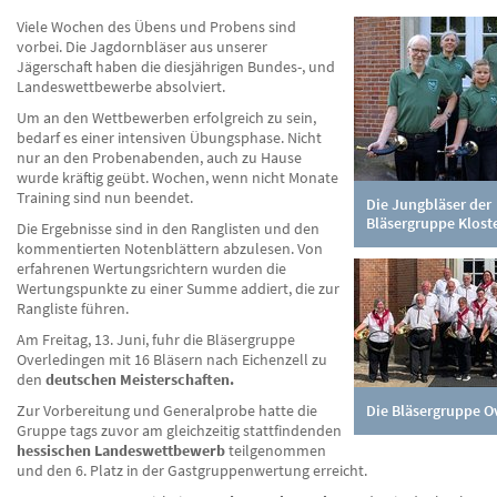
Viele Wochen des Übens und Probens sind
vorbei. Die Jagdornbläser aus unserer
Jägerschaft haben die diesjährigen Bundes-, und
Landeswettbewerbe absolviert.
Um an den Wettbewerben erfolgreich zu sein,
bedarf es einer intensiven Übungsphase. Nicht
nur an den Probenabenden, auch zu Hause
wurde kräftig geübt. Wochen, wenn nicht Monate
Training sind nun beendet.
Die Jungbläser der
Bläsergruppe Klost
Die Ergebnisse sind in den Ranglisten und den
kommentierten Notenblättern abzulesen. Von
erfahrenen Wertungsrichtern wurden die
Wertungspunkte zu einer Summe addiert, die zur
Rangliste führen.
Am Freitag, 13. Juni, fuhr die Bläsergruppe
Overledingen mit 16 Bläsern nach Eichenzell zu
den
deutschen Meisterschaften.
Zur Vorbereitung und Generalprobe hatte die
Die Bläsergruppe O
Gruppe tags zuvor am gleichzeitig stattfindenden
hessischen Landeswettbewerb
teilgenommen
und den 6. Platz in der Gastgruppenwertung erreicht.