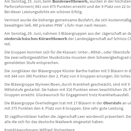
Am Sonntag, 15. Juni, beim
Bundeswettbewerb,
wurden in der höchsten 
Parforcehörnern) 941 von 975 Punkten erreicht und der 9 Platz von 22 G
Bei dieser Leistungsdichte ein schöner Erfolg.
Vermisst wurde die bisherige gemeinsame Busfahrt, die sich kostenmäßi
bewältigen ließ. Mit privaten PKW`s fuhr man nach Hessen.
Am Sonntag, 29. Juni, nahmen 3 Bläsergruppen aus der Jägerschaft an 
niedersächsischen Kürwettbewerb
der Landesjägerschaft auf Schloss 
teil.
Die Gruppen konnten sich für die Klassen: Unter-, Mittel-, oder Oberstufe
Die zwei selbstgewählten Musikstücke mussten dem Schwierigkeitsgrad 
gemeldeten Stufe entsprechen.
Die Jungbläser der Bläsergruppe Kloster Barthe hatten mit 5 Bläsern in 
mit 344 von 390 Punkten den 2. Platz von 6 Gruppen errungen. Ein tolles
Die Bläsergruppe Wymeer/Boen, durch Krankheit geschwächt, sind mit 9 
Mittelstufe gestartet. Sie haben mit 316 Punkten einen beachtlichen 26. P
Gruppen erreicht. Glückwunsch für Engagement trotz Krankheitsausfall.
Die Bläsergruppe Overledingen trat mit 17 Bläsern in der
Oberstufe
an un
mit 375 Punkten den 4. Platz von 8 Gruppen. Eine sehr gute Leistung.
30 Jagdhornbläser hatten die Jägerschaft Leer würdevoll präsentiert. De
alle die sich für das deutsche Waidwerk eingesetzt haben.
Kreisbläserobmann Wilfried Stolzenberg