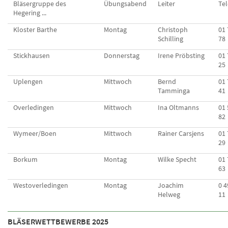
Bläsergruppe des
Übungsabend
Leiter
Te
Hegering ...
Kloster Barthe
Montag
Christoph
01 
Schilling
78
Stickhausen
Donnerstag
Irene Pröbsting
01 
25
Uplengen
Mittwoch
Bernd
01 
Tamminga
41
Overledingen
Mittwoch
Ina Oltmanns
01 
82
Wymeer/Boen
Mittwoch
Rainer Carsjens
01 
29
Borkum
Montag
Wilke Specht
01 
63
Westoverledingen
Montag
Joachim
0 4
Helweg
11
BLÄSERWETTBEWERBE 2025