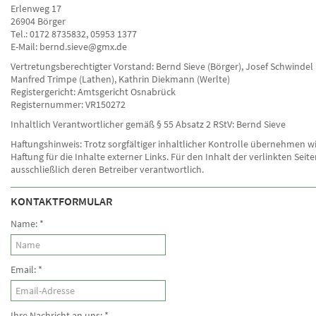
Erlenweg 17
26904 Börger
Tel.: 0172 8735832, 05953 1377
E-Mail: bernd.sieve@gmx.de
Vertretungsberechtigter Vorstand: Bernd Sieve (Börger), Josef Schwindel 
Manfred Trimpe (Lathen), Kathrin Diekmann (Werlte)
Registergericht: Amtsgericht Osnabrück
Registernummer: VR150272
Inhaltlich Verantwortlicher gemäß § 55 Absatz 2 RStV: Bernd Sieve
Haftungshinweis: Trotz sorgfältiger inhaltlicher Kontrolle übernehmen wi
Haftung für die Inhalte externer Links. Für den Inhalt der verlinkten Seite
ausschließlich deren Betreiber verantwortlich.
KONTAKTFORMULAR
Name:
*
Email:
*
Ihre Nachricht an uns:
*