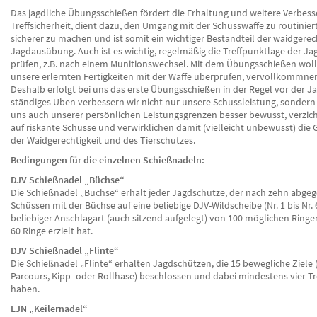
Das jagdliche Übungsschießen fördert die Erhaltung und weitere Verbes
Treffsicherheit, dient dazu, den Umgang mit der Schusswaffe zu routinier
sicherer zu machen und ist somit ein wichtiger Bestandteil der waidgere
Jagdausübung. Auch ist es wichtig, regelmäßig die Treffpunktlage der Ja
prüfen, z.B. nach einem Munitionswechsel. Mit dem Übungsschießen woll
unsere erlernten Fertigkeiten mit der Waffe überprüfen, vervollkommnen
Deshalb erfolgt bei uns das erste Übungsschießen in der Regel vor der Ja
ständiges Üben verbessern wir nicht nur unsere Schussleistung, sondern
uns auch unserer persönlichen Leistungsgrenzen besser bewusst, verzic
auf riskante Schüsse und verwirklichen damit (vielleicht unbewusst) die
der Waidgerechtigkeit und des Tierschutzes.
Bedingungen für die einzelnen Schießnadeln:
DJV Schießnadel „Büchse“
Die Schießnadel „Büchse“ erhält jeder Jagdschütze, der nach zehn abg
Schüssen mit der Büchse auf eine beliebige DJV-Wildscheibe (Nr. 1 bis Nr. 
beliebiger Anschlagart (auch sitzend aufgelegt) von 100 möglichen Ring
60 Ringe erzielt hat.
DJV Schießnadel „Flinte“
Die Schießnadel „Flinte“ erhalten Jagdschützen, die 15 bewegliche Ziele (
Parcours, Kipp- oder Rollhase) beschlossen und dabei mindestens vier Tre
haben.
LJN „Keilernadel“