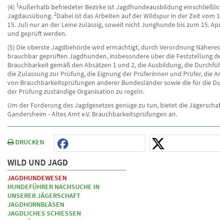
1
(4)
Außerhalb befriedeter Bezirke ist Jagdhundeausbildung einschließli
2
Jagdausübung.
Dabei ist das Arbeiten auf der Wildspur in der Zeit vom 1.
15. Juli nur an der Leine zulässig, soweit nicht Junghunde bis zum 15. Ap
und geprüft werden.
(5) Die oberste Jagdbehörde wird ermächtigt, durch Verordnung Näheres
brauchbar geprüften Jagdhunden, insbesondere über die Feststellung d
Brauchbarkeit gemäß den Absätzen 1 und 2, die Ausbildung, die Durchf
die Zulassung zur Prüfung, die Eignung der Prüferinnen und Prüfer, die
von Brauchbarkeitsprüfungen anderer Bundesländer sowie die für die D
der Prüfung zuständige Organisation zu regeln.
Um der Forderung des Jagdgesetzes genüge zu tun, bietet die Jägerschaf
Gandersheim - Altes Amt e.V. Brauchbarkeitsprüfungen an.
DRUCKEN
WILD UND JAGD
JAGDHUNDEWESEN
HUNDEFÜHRER NACHSUCHE IN
UNSERER JÄGERSCHAFT
JAGDHORNBLASEN
JAGDLICHES SCHIESSEN