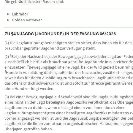
Die gebräuchlichsten Rassen sind:
Labrador
Golden Retriever
ZU §4 NJAGDG (JAGDHUNDE) IN DER FASSUNG 06/2026
(1) Die Jagdausübungsberechtigten stellen sicher, dass ihnen ein für den
brauchbar geprüfter Jagdhund zur Verfügung steht.
1
(2)
Bei jeder Nachsuche, jeder Bewegungsjagd sowie jeder Jagd auf Feder
ausschließlich hierfür als brauchbar geprüfte Jagdhunde in ausreichende
2
einzusetzen.
Bewegungsjagd ist eine Jagd, bei der Wild gezielt beunruhig
3
Hunde in Ausbildung dürfen, außer bei der Nachsuche, zusätzlich einges
soweit dies für deren Ausbildung zum brauchbaren Jagdhund erforderlic
das offensichtlich schwerkrank ist und sofort zur Strecke gebracht werde
ohne Hund verfolgt werden.
(3) Bei einer Bewegungsjagd auf Schalenwild sind die Jagdausübungsber
eines nicht an der Jagd beteiligten Jagdbezirks verpflichtet, das Überjag
Jagdhunden zu dulden, wenn die Jagd einem von ihnen durch einen
Jagdausübungsberechtigten eines beteiligten Jagdbezirks mindestens 
vorher angezeigt worden ist und die Jagdausübungsberechtigten der bet
Jagdbezirke die ihnen zumutbaren organisatorischen Maßnahmen gegen
Überjagen getroffen haben.