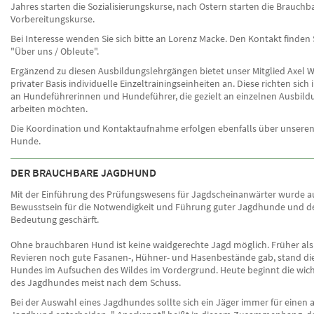
Jahres starten die Sozialisierungskurse, nach Ostern starten die Brauchba
Vorbereitungskurse.
Bei Interesse wenden Sie sich bitte an Lorenz Macke. Den Kontakt finden 
"Über uns / Obleute".
Ergänzend zu diesen Ausbildungslehrgängen bietet unser Mitglied Axel W
privater Basis individuelle Einzeltrainingseinheiten an. Diese richten sic
an Hundeführerinnen und Hundeführer, die gezielt an einzelnen Ausbild
arbeiten möchten.
Die Koordination und Kontaktaufnahme erfolgen ebenfalls über unsere
Hunde.
DER BRAUCHBARE JAGDHUND
Mit der Einführung des Prüfungswesens für Jagdscheinanwärter wurde a
Bewusstsein für die Notwendigkeit und Führung guter Jagdhunde und de
Bedeutung geschärft.
Ohne brauchbaren Hund ist keine waidgerechte Jagd möglich. Früher als 
Revieren noch gute Fasanen-, Hühner- und Hasenbestände gab, stand die
Hundes im Aufsuchen des Wildes im Vordergrund. Heute beginnt die wich
des Jagdhundes meist nach dem Schuss.
Bei der Auswahl eines Jagdhundes sollte sich ein Jäger immer für einen