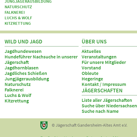
JUNGJÄGERAUSBILDUNG
NATURSCHUTZ
FALKNEREI
LUCHS & WOLF
KITZRETTUNG
WILD UND JAGD
ÜBER UNS
Jagdhundewesen
Aktuelles
Hundeführer Nachsuche in unserer
Veranstaltungen
Jägerschaft
Für unsere Mitglieder
Jagdhornblasen
Vorstand
Jagdliches Schießen
Obleute
Jungjägerausbildung
Hegeringe
Naturschutz
Kontakt / Impressum
Falknerei
JÄGERSCHAFTEN
Luchs & Wolf
Liste aller Jägerschaften
Kitzrettung
Suche über Niedersachsen
Suche nach Name
© Jägerschaft Gandersheim-Altes Amt e.V.