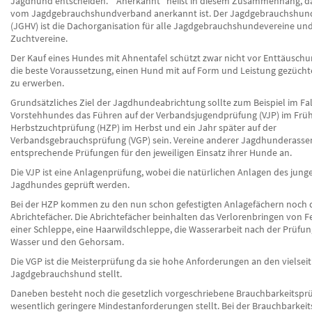
Jagdhund entscheiden. " Anerkannt" heißt in diesem Zusammenhang, da
vom Jagdgebrauchshundverband anerkannt ist. Der Jagdgebrauchshu
(JGHV) ist die Dachorganisation für alle Jagdgebrauchshundevereine un
Zuchtvereine.
Der Kauf eines Hundes mit Ahnentafel schützt zwar nicht vor Enttäuschun
die beste Voraussetzung, einen Hund mit auf Form und Leistung gezüch
zu erwerben.
Grundsätzliches Ziel der Jagdhundeabrichtung sollte zum Beispiel im Fal
Vorstehhundes das Führen auf der Verbandsjugendprüfung (VJP) im Frühj
Herbstzuchtprüfung (HZP) im Herbst und ein Jahr später auf der
Verbandsgebrauchsprüfung (VGP) sein. Vereine anderer Jagdhunderasse
entsprechende Prüfungen für den jeweiligen Einsatz ihrer Hunde an.
Die VJP ist eine Anlagenprüfung, wobei die natürlichen Anlagen des jung
Jagdhundes geprüft werden.
Bei der HZP kommen zu den nun schon gefestigten Anlagefächern noch 
Abrichtefächer. Die Abrichtefächer beinhalten das Verlorenbringen von F
einer Schleppe, eine Haarwildschleppe, die Wasserarbeit nach der Prüf
Wasser und den Gehorsam.
Die VGP ist die Meisterprüfung da sie hohe Anforderungen an den vielseit
Jagdgebrauchshund stellt.
Daneben besteht noch die gesetzlich vorgeschriebene Brauchbarkeitsprü
wesentlich geringere Mindestanforderungen stellt. Bei der Brauchbarkei