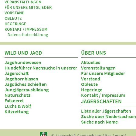
VERANSTALTUNGEN
FÜR UNSERE MITGLIEDER
VORSTAND
OBLEUTE
HEGERINGE
KONTAKT / IMPRESSUM
Datenschutzerklärung
WILD UND JAGD
ÜBER UNS
Jagdhundewesen
Aktuelles
Hundeführer Nachsuche in unserer
Veranstaltungen
Jägerschaft
Für unsere Mitglieder
Jagdhornblasen
Vorstand
Jagdliches Schießen
Obleute
Jungjägerausbildung
Hegeringe
Naturschutz
Kontakt / Impressum
Falknerei
JÄGERSCHAFTEN
Luchs & Wolf
Liste aller Jägerschaften
Kitzrettung
Suche über Niedersachsen
Suche nach Name
© Jägerschaft Gandersheim-Altes Amt e.V.