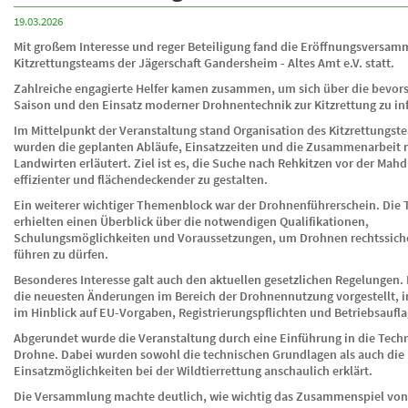
19.03.2026
Mit großem Interesse und reger Beteiligung fand die Eröffnungsversam
Kitzrettungsteams der Jägerschaft Gandersheim - Altes Amt e.V. statt.
Zahlreiche engagierte Helfer kamen zusammen, um sich über die bevor
Saison und den Einsatz moderner Drohnentechnik zur Kitzrettung zu in
Im Mittelpunkt der Veranstaltung stand Organisation des Kitzrettungst
wurden die geplanten Abläufe, Einsatzzeiten und die Zusammenarbeit 
Landwirten erläutert. Ziel ist es, die Suche nach Rehkitzen vor der Mah
effizienter und flächendeckender zu gestalten.
Ein weiterer wichtiger Themenblock war der Drohnenführerschein. Die
erhielten einen Überblick über die notwendigen Qualifikationen,
Schulungsmöglichkeiten und Voraussetzungen, um Drohnen rechtssiche
führen zu dürfen.
Besonderes Interesse galt auch den aktuellen gesetzlichen Regelungen.
die neuesten Änderungen im Bereich der Drohnennutzung vorgestellt, 
im Hinblick auf EU-Vorgaben, Registrierungspflichten und Betriebsaufl
Abgerundet wurde die Veranstaltung durch eine Einführung in die Tech
Drohne. Dabei wurden sowohl die technischen Grundlagen als auch die 
Einsatzmöglichkeiten bei der Wildtierrettung anschaulich erklärt.
Die Versammlung machte deutlich, wie wichtig das Zusammenspiel von