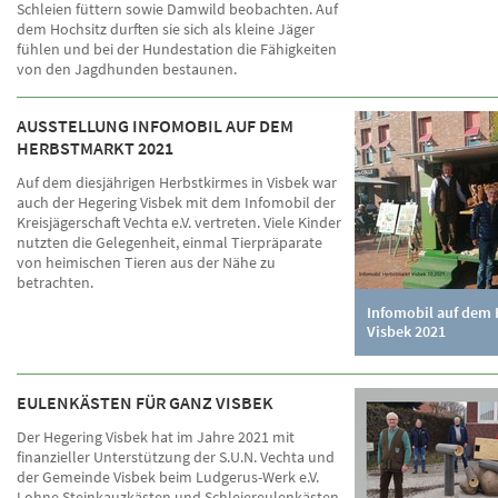
Schleien füttern sowie Damwild beobachten. Auf
dem Hochsitz durften sie sich als kleine Jäger
fühlen und bei der Hundestation die Fähigkeiten
von den Jagdhunden bestaunen.
AUSSTELLUNG INFOMOBIL AUF DEM
HERBSTMARKT 2021
Auf dem diesjährigen Herbstkirmes in Visbek war
auch der Hegering Visbek mit dem Infomobil der
Kreisjägerschaft Vechta e.V. vertreten. Viele Kinder
nutzten die Gelegenheit, einmal Tierpräparate
von heimischen Tieren aus der Nähe zu
betrachten.
Infomobil auf dem
Visbek 2021
EULENKÄSTEN FÜR GANZ VISBEK
Der Hegering Visbek hat im Jahre 2021 mit
finanzieller Unterstützung der S.U.N. Vechta und
der Gemeinde Visbek beim Ludgerus-Werk e.V.
Lohne Steinkauzkästen und Schleiereulenkästen