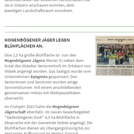
sie in Gläsern anschauen konnten, dem
jeweiligen Landschaftsraum zuordnen.
HOGENBÖGENER JÄGER LEGEN
BLÜHFLÄCHEN AN.
Eine 2,5 ha große Blühfläche ist von den
Hogenbögener Jägern
(Revier II) neben dem
Areal des Visbeker Seniorenhofs im Ortskern von
Visbek angelegt worden. Das Saatgut wurde vom
Unternehmen
Syngenta
gesponsert. Den
Seniorinnen und Senionen wurden einige
Sonnenblumen mit einem anschließenden
gemeinsamen Imbiss mit Wildspezialitäten
überreicht.
Im Frühjahr 2022 hatte die
Hogenbögener
Jägerschaft
ebenfalls im neuen Gewerbegebiet
"Siedenbögener Esch" 4,3 ha Blühfläche in
Absprache mit der Gemeinde Visbek angelegt. Die
Blühflächen dienen als Übergangslösung bis zur
geplanten Aufforstung im Herbst. Danach