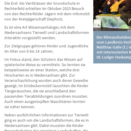
Die Erst- bis Viertklässer der Grundschule in
Rechterfeld erhielten im Oktober 2023 Besuch
von den Rechterfelder Jägern mit dem Infomobil
von der Kreisjägerschaft Diepholz.
Es ist eine Art Wissensanhänger, mit dem
Niedersachsens Tierwelt und Landschaftsformen
Der Klimaschutzbea
interaktiv vorgestellt werden.
vom Landkreis Vech
Zur Zielgruppe gehören Kinder und Jugendliche
Matthias Galle (l.)
im Alter von 6 bis 14 Jahren.
mit interessierten 
HL Ludger Haskam
Im Fokus stand, den Schülern das Wissen auf
spielerische Weise zu vermitteln. So lernten sie
beispielsweise an einer Station, welche drei
Hirscharten es in Niedersachsen gibt. Zur
Veranschaulichung wurden auch deren Geweihe
gezeigt. Im Entdeckermobil lauschten die Kinder
Tiergeräuschen, die sie anschließend den
passenden Tierabbildungen zuordnen mussten.
Auch einen ausgestopften Waschbären lernten
sie näher kennen.
Neben ausführlichen Informationen zur Tierwelt
ging es auch um die Landschaftsformen, die es in
Niedersachsen gibt. Dabei mussten die Kinder
Besonderheiten der einzelnen Landschaften, die