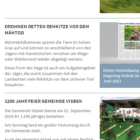
DROHNEN RETTEN REHKITZE VOR DEM
MÄHTOD
Wärmebildkameras spüren die Tiere im hohen
Gras auf und können so anschließend von den
Jägern mit Handschuhen versehen am Wege-
oder Waldesrand wieder abgelegt werden.
Diese Form der Hege ist auch ein Aufgabengebiet
Dieter Holzenkam
der Jäger, die somit zusammen mit den
Hegering Visbek im
Landwirten viele Rehkitze vor dem sicheren Tod
Juni 2021
bewahren.
1200 JAHR FEIER GEMEINDE VISBEK
Die Gemeinde Visbek feierte am 01. September
2019 ihr 1.200 jähriges bestehen.
Am Sonntag fand ein großer Festumzug durch
die Gemeinde statt.
Auch der Hegering Visbek war mit einem festlich