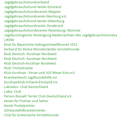
Jagdgebrauchshundverband
Jagdgebrauchshund-Verein Emsland
Jagdgebrauchshundeverein Meppen
Jagdgebrauchshundverein Nienburg e.V.
Jagdgebrauchshund-Verein Oldenburg
Jagdgebrauchshundverein Osnabrück
Jagdgebrauchshundeverein Rotenburg/ Wümme
Jagdkynologische Vereinigung Niedersachsen des Jagdgebrauchshundve
(JKVN)
Klub für Bayerische Gebirgsschweißhunde 1912
Verband für Kleine Münsterländer Vorstehhunde
Klub Deutsch- Kurzhaar Nordwest
Klub Deutsch- Kurzhaar Nordwest
Klub Deutsch-Kurzhaar Nordwest
Klub Tirolerbracke
Klub Kurzhaar - Voran und JGV Weser-Ems e.V.
Krambambulli Jagdhundehilfe e.V.
Kurzhaarklub Artland-Emsland e.V.
Labrador- Club Deutschland
Laika- Club
Parson Russell Terrier Club Deutschland e.V.
Verein für Pointer und Setter
Verein Pudelpointer
Schwarzwildbrackenverein
Club für bretonische Vorstehhunde