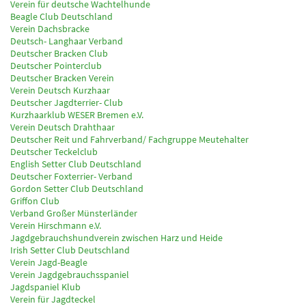
Verein für deutsche Wachtelhunde
Beagle Club Deutschland
Verein Dachsbracke
Deutsch- Langhaar Verband
Deutscher Bracken Club
Deutscher Pointerclub
Deutscher Bracken Verein
Verein Deutsch Kurzhaar
Deutscher Jagdterrier- Club
Kurzhaarklub WESER Bremen e.V.
Verein Deutsch Drahthaar
Deutscher Reit und Fahrverband/ Fachgruppe Meutehalter
Deutscher Teckelclub
English Setter Club Deutschland
Deutscher Foxterrier- Verband
Gordon Setter Club Deutschland
Griffon Club
Verband Großer Münsterländer
Verein Hirschmann e.V.
Jagdgebrauchshundverein zwischen Harz und Heide
Irish Setter Club Deutschland
Verein Jagd-Beagle
Verein Jagdgebrauchsspaniel
Jagdspaniel Klub
Verein für Jagdteckel