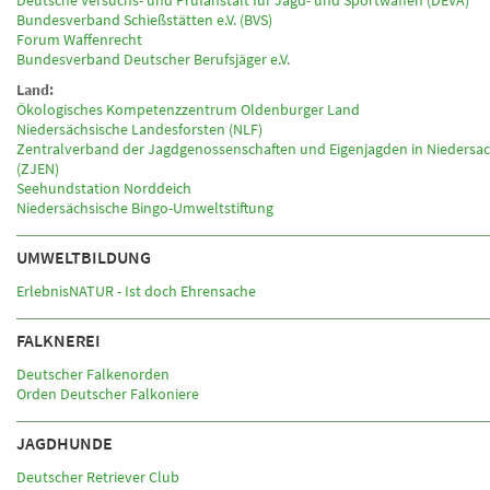
Deutsche Versuchs- und Prüfanstalt für Jagd- und Sportwaffen (DEVA)
Bundesverband Schießstätten e.V. (BVS)
Forum Waffenrecht
Bundesverband Deutscher Berufsjäger e.V.
Land:
Ökologisches Kompetenzzentrum Oldenburger Land
Niedersächsische Landesforsten (NLF)
Zentralverband der Jagdgenossenschaften und Eigenjagden in Niedersach
(ZJEN)
Seehundstation Norddeich
Niedersächsische Bingo-Umweltstiftung
UMWELTBILDUNG
ErlebnisNATUR - Ist doch Ehrensache
FALKNEREI
Deutscher Falkenorden
Orden Deutscher Falkoniere
JAGDHUNDE
Deutscher Retriever Club