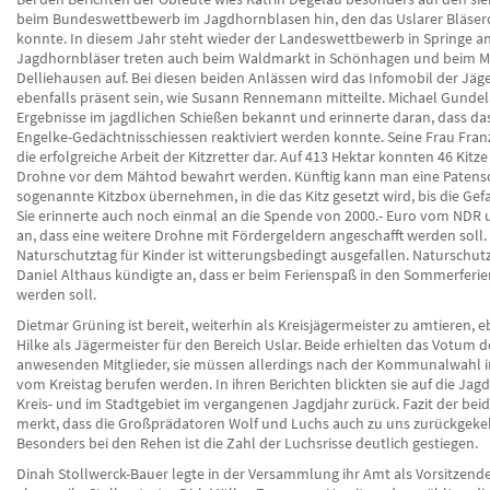
beim Bundeswettbewerb im Jagdhornblasen hin, den das Uslarer Bläser
konnte. In diesem Jahr steht wieder der Landeswettbewerb in Springe an
Jagdhornbläser treten auch beim Waldmarkt in Schönhagen und beim Mei
Delliehausen auf. Bei diesen beiden Anlässen wird das Infomobil der Jäge
ebenfalls präsent sein, wie Susann Rennemann mitteilte. Michael Gundel
Ergebnisse im jagdlichen Schießen bekannt und erinnerte daran, dass das
Engelke-Gedächtnisschiessen reaktiviert werden konnte. Seine Frau Franz
die erfolgreiche Arbeit der Kitzretter dar. Auf 413 Hektar konnten 46 Kitze 
Drohne vor dem Mähtod bewahrt werden. Künftig kann man eine Patensch
sogenannte Kitzbox übernehmen, in die das Kitz gesetzt wird, bis die Gefah
Sie erinnerte auch noch einmal an die Spende von 2000.- Euro vom NDR 
an, dass eine weitere Drohne mit Fördergeldern angeschafft werden soll.
Naturschutztag für Kinder ist witterungsbedingt ausgefallen. Natursch
Daniel Althaus kündigte an, dass er beim Ferienspaß in den Sommerferi
werden soll.
Dietmar Grüning ist bereit, weiterhin als Kreisjägermeister zu amtieren,
Hilke als Jägermeister für den Bereich Uslar. Beide erhielten das Votum d
anwesenden Mitglieder, sie müssen allerdings nach der Kommunalwahl
vom Kreistag berufen werden. In ihren Berichten blickten sie auf die Jag
Kreis- und im Stadtgebiet im vergangenen Jagdjahr zurück. Fazit der bei
merkt, dass die Großprädatoren Wolf und Luchs auch zu uns zurückgekeh
Besonders bei den Rehen ist die Zahl der Luchsrisse deutlich gestiegen.
Dinah Stollwerck-Bauer legte in der Versammlung ihr Amt als Vorsitzende