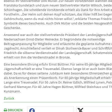
ebenso ihr Stellvertreter Dirk Müller. Zur neuen Vorsitzenden wählten die
Franziska Gundelach und zum neuen Stellvertreter Martin Wilksch, bei
Schönhagen. Die scheidende Vorsitzende erhielt als Dank für ihre Arbeit 
Forsthelm. „Der Helm soll deinen Kopf schützen, das Visier hilft bei Geg
Gehörschutz, wenn du mal nichts hören willst.“, erklärte Thomas Friedric
Symbolik dieses Geschenks. Auch Dirk Müller und die beiden Neugewählt
Geschenke.
Anwesend war auch der stellvertretende Präsident der Landesjägerschaf
Niedersachsen Ernst-Dieter Meinecke. Er begründete die notwendige
Beitragsanpassung für Mitglieder und erläuterte die geplante Aufnahme 
Jagdrecht. Anschließend verlieh er Dinah Stollwerck-Bauer und Schriftf
Friedrich die silberne Verdienstnadel der Landesjägerschaft. Schatzmeist
erhielt von ihm die Verdienstnadel in Bronze.
Eine besondere Ehrung erfuhr Ernst Büttner. Für seine 65-jährige Mitglieds
Jägerschaft erhielt er eine Treuenadel. Ebenso lange ist er auch beim Blä
dabei. Da es für dieses seltene Jubiläum kein besonderes Ehrenzeichen g
als Anerkennung einen Präsentkorb. Für 60-jährige Mitgliedschaft erhielt
Lange eine Treuenadel. Für 50 Jahre Dr. Reiner Edlich, Wilfried Lynen, Pe
Gerhard Niemeyer. Für 40 Jahre Hagen Büttner, Wilfried Steinhaus und 
Kunzmann.
Zurück
DRUCKEN