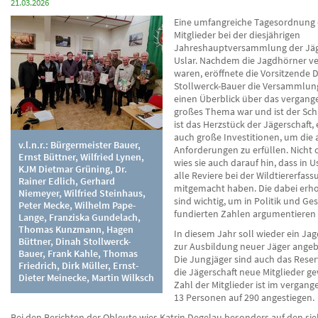
21.03.2026
Eine umfangreiche Tagesordnung 
Mitglieder bei der diesjährigen
Jahreshauptversammlung der Jäg
Uslar. Nachdem die Jagdhörner v
waren, eröffnete die Vorsitzende 
Stollwerck-Bauer die Versammlun
einen Überblick über das vergange
großes Thema war und ist der Sch
ist das Herzstück der Jägerschaft, 
auch große Investitionen, um die 
v.l.n.r.: Bürgermeister Bauer,
Anforderungen zu erfüllen. Nicht 
Ernst Büttner, Wilfried Lynen,
wies sie auch darauf hin, dass in U
KJM Dietmar Grüning, Dr.
alle Reviere bei der Wildtiererfass
Rainer Edlich, Gerhard
mitgemacht haben. Die dabei er
Niemeyer, Wilfried Steinhaus,
sind wichtig, um in Politik und Ges
Peter Mecke, Wilhelm Pape-
fundierten Zahlen argumentieren
Lange, Franziska Gundelach,
Thomas Kunzmann, Hagen
In diesem Jahr soll wieder ein Ja
Büttner, Dinah Stollwerck-
zur Ausbildung neuer Jäger ange
Bauer, Frank Kahle, Thomas
Die Jungjäger sind auch das Reser
Friedrich, Dirk Müller, Ernst-
die Jägerschaft neue Mitglieder ge
Dieter Meinecke, Martin Wilksch
Zahl der Mitglieder ist im vergan
13 Personen auf 290 angestiegen.
Bei den Berichten der Obleute wies Katrin Degelau besonders auf den sie