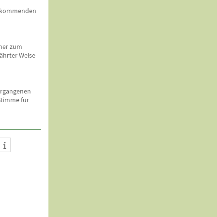
em kommenden
cher zum
währter Weise
vergangenen
Stimme für