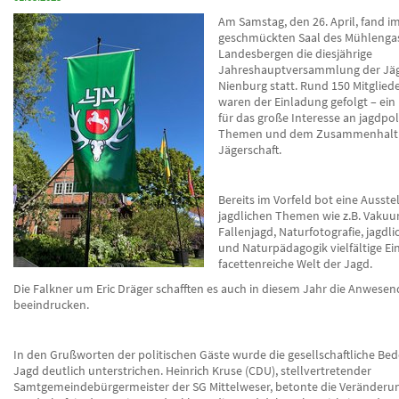
Am Samstag, den 26. April, fand im
geschmückten Saal des Mühlengas
Landesbergen die diesjährige
Jahreshauptversammlung der Jäg
Nienburg statt. Rund 150 Mitglied
waren der Einladung gefolgt – ein
für das große Interesse an jagdpol
Themen und dem Zusammenhalt 
Jägerschaft.
Bereits im Vorfeld bot eine Ausste
jagdlichen Themen wie z.B. Vakuu
Fallenjagd, Naturfotografie, jagd
und Naturpädagogik vielfältige Ein
facettenreiche Welt der Jagd.
Die Falkner um Eric Dräger schafften es auch in diesem Jahr die Anwese
beeindrucken.
In den Grußworten der politischen Gäste wurde die gesellschaftliche Be
Jagd deutlich unterstrichen. Heinrich Kruse (CDU), stellvertretender
Samtgemeindebürgermeister der SG Mittelweser, betonte die Veränderu