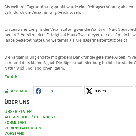
Als weiterer Tagesordnungspunkt wurde eine Beitragserhöhung ab d
Jahr durch die Versammlung beschlossen.
Ein zentrales Ereignis der Veranstaltung war die Wahl von Marc Steinbre
neuen 2. Vorsitzenden. Er folgt auf Klaus Twietmeyer, der das Amt in be
lange begleitet hatte und weiterhin als Kreisjägermeister tätig bleibt.
Die Versammlung endete mit großem Dank für die geleistete Arbeit im 
Jahr und dem klaren Signal: Die Jägerschaft Nienburg bleibt eine starke 
Natur, Wild und ländlichen Raum.
Zurück
DRUCKEN
teilen
posten
ÜBER UNS
UNSER REVIER
ALLGEMEINES / INTERNES /
FORMULARE
VERANSTALTUNGEN
VORSTAND