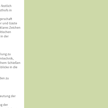
 festlich
thofs in
erschaft
er und Gäste
 klares Zeichen
itischen
in der
llung zu
mtechnik,
lichem Schießen
blicke in die
nden zu
deutung der
ng der