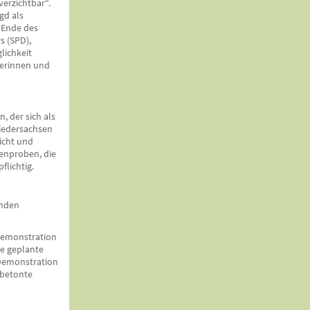
verzichtbar“.
gd als
 Ende des
s (SPD),
lichkeit
gerinnen und
 der sich als
Niedersachsen
icht und
nenproben, die
flichtig.
enden
 Demonstration
ie geplante
 Demonstration
, betonte