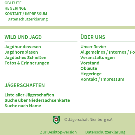
OBLEUTE
HEGERINGE
KONTAKT / IMPRESSUM
Datenschutzerklärung
WILD UND JAGD
ÜBER UNS
Jagdhundewesen
Unser Revier
Jagdhornblasen
Allgemeines / Internes / F
Jagdliches Schießen
Veranstaltungen
Fotos & Erinnerungen
Vorstand
Obleute
Hegeringe
Kontakt / Impressum
JÄGERSCHAFTEN
Liste aller Jägerschaften
Suche über Niedersachsenkarte
Suche nach Name
© Jägerschaft Nienburg e.V.
Zur Desktop-Version
Datenschutzerklärung