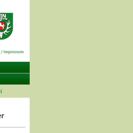
 / Impressum
l
er