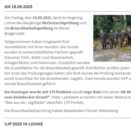
AM 19.09.2025
Am Freitag, den
19.09.2025
, fand im Hegering
Lohne die diesjährige
Herbstzuchtprüfung
und
die
Brauchbarkeitsprüfung
im Revier
Brägel statt.
Teilgenommen haben insgesamt fünf
Hundeführer mit ihren Hunden. Die Hunde
wurden in unterschiedlichen Fächern geprüft.
Darunter Feld-, Wald- und Wasserarbeit,
Anlagenfächer und Gehorsam. Zusätzlich wurden
die Zusatzfächer für die Brauchbarkeit geprüft. Drei Richter prüften jede
Am Ende des Prüfungstages haben alle fünf Hunde die Prüfung bestande
somit brauchbar für die anstehenden Jagden. Zwei Hunde wurden HZP u
Hunde Brauchbarkeit geführt.
Suchensieger wurde mit 179 Punkten
wurde
Ingo Duin
mit seiner
UK-Hü
vom Steinbecker Grund"
. Peter Landwehr erreichte mit seiner Weimar
"Bea aus der Jagdliebe" ebenfalls 179 Punkte.
Die Brauchbarkeitsprüfung haben beastanden Florian Willenborg
VJP 2025 IN LOHNE