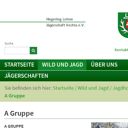
Suche
Kontakt
STARTSEITE
WILD UND JAGD
ÜBER UNS
JÄGERSCHAFTEN
Sie befinden sich hier:
Startseite
/
Wild und Jagd
/
Jagdho
A Gruppe
A Gruppe
A GRUPPE